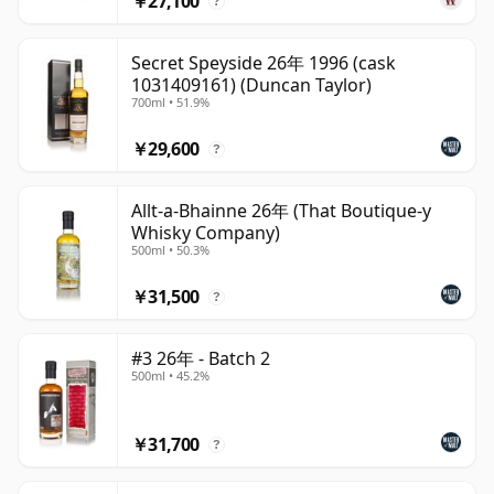
￥27,100
?
Secret Speyside 26年 1996 (cask
1031409161) (Duncan Taylor)
700ml • 51.9%
￥29,600
?
Allt-a-Bhainne 26年 (That Boutique-y
Whisky Company)
500ml • 50.3%
￥31,500
?
#3 26年 - Batch 2
500ml • 45.2%
￥31,700
?