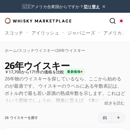
×
🇺🇸
アメリカ合衆国からですか？
切り替え
スコッチ
アイリッシュ
ジャパニーズ
アメリカン
ホーム
/
スコッチウイスキー
/
26年ウイスキー
26年ウイスキー
￥17,700から171件の価格を比較
最新価格
26年物のウイスキーを探しているなら、ここから始める
のが最適です。 ウイスキーのラベルにある年数表記は、
ボトル内で最も若い原酒の熟成年数を示します。これはど
ういう意味でしょうか。簡単に言えば、1本のボトルには
続きを読む
異なる樽で異なる期間熟成された原酒が含まれることがあ
ります。ラベルに26年（または二十六年）と記載されて
26 ウイスキーを探す
いる場合、より古い原酒が含まれていても、どの原酒も
26年未満ではありません。