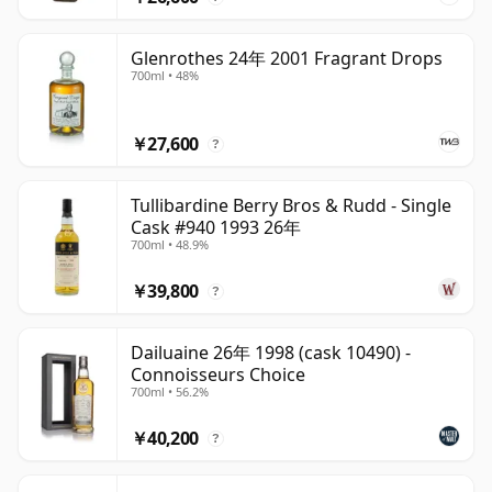
Glenrothes 24年 2001 Fragrant Drops
700ml • 48%
￥27,600
?
Tullibardine Berry Bros & Rudd - Single
Cask #940 1993 26年
700ml • 48.9%
￥39,800
?
Dailuaine 26年 1998 (cask 10490) -
Connoisseurs Choice
700ml • 56.2%
￥40,200
?