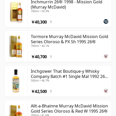
Inchmurrin 26年 1998 - Mission Gold
(Murray McDavid)
700ml • 50.3%
￥40,300
?
Tormore Murray McDavid Mission Gold
Series Oloroso & PX Sh 1995 26年
700ml • 44.1%
￥40,700
?
Inchgower That Boutique-y Whisky
Company Batch #1 Single Mal 1992 26
500ml • 48.7%
年
￥42,500
?
Allt-a-Bhainne Murray McDavid Mission
Gold Series Oloroso & Red W 1995 26年
700ml • 41.6%