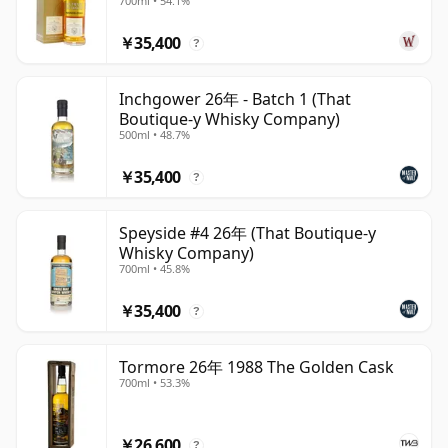
700ml • 54.1%
年
￥35,400
?
Inchgower 26年 - Batch 1 (That
Boutique-y Whisky Company)
500ml • 48.7%
￥35,400
?
Speyside #4 26年 (That Boutique-y
Whisky Company)
700ml • 45.8%
￥35,400
?
Tormore 26年 1988 The Golden Cask
700ml • 53.3%
￥26,600
?