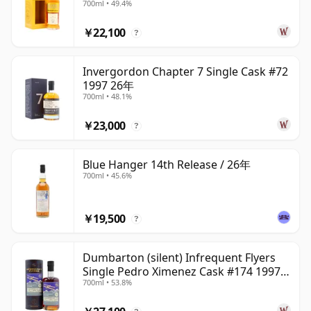
700ml • 49.4%
1998 26年
￥22,100
?
Invergordon Chapter 7 Single Cask #72
1997 26年
700ml • 48.1%
￥23,000
?
Blue Hanger 14th Release / 26年
700ml • 45.6%
￥19,500
?
Dumbarton (silent) Infrequent Flyers
Single Pedro Ximenez Cask #174 1997
700ml • 53.8%
26年