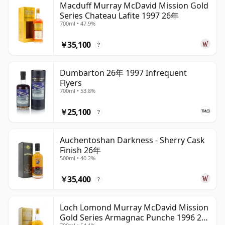
Macduff Murray McDavid Mission Gold
Series Chateau Lafite 1997 26年
700ml • 47.9%
￥35,100
?
Dumbarton 26年 1997 Infrequent
Flyers
700ml • 53.8%
￥25,100
?
Auchentoshan Darkness - Sherry Cask
Finish 26年
500ml • 40.2%
￥35,400
?
Loch Lomond Murray McDavid Mission
Gold Series Armagnac Punche 1996 26