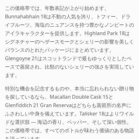
この価格帯では、年数表記が上がり始めます。
Bunnahabhain 18は不動の人気を誇り、トフィー、ドラ
イフルーツ、海塩のニュアンスを持つ豊かなノンピートの
アイラキャラクターを提供します。Highland Park 18は
シグネチャーのヘザースモークとシェリーの影響を美しく
バランスのとれたパッケージにまとめています。
Glengoyne 21はスコットランドで最もゆっくりとしたペ
ースで蒸留され、比類のないシェリーの強さを実現してい
ます。
特別な機会を記念するものや、本当に忘れられない贈り物
を探しているなら、Macallan Double Cask 15と
Glenfiddich 21 Gran Reservaはどちらも蒸留所の名声に
ふさわしい中身を備えています。Talisker 18はよりワイル
ドな選択肢 — 海辺の香り、ペッパー、そして深い個性。
この価格帯では、すべてのボトルが味わう価値のある物語
を語っています。